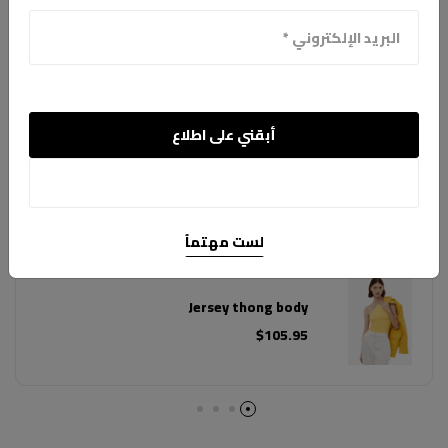
Best Online Fashion Site
“ I always find something stylish and affordable on
أبقني على اطلاع
this web fashion site ”
Robert smith
Customer from USA
لست مهتماً
Jersey thong body
$105.95