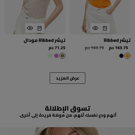
تيشر Ribbed
تيشر Ribbed مودال
163.75 دم
163.75 دم
71.25 دم
عرض المزيد
تسوق الإطلالة
ألهم ودع نفسك تُلهم، من موضة فريدة إلى أخرى.